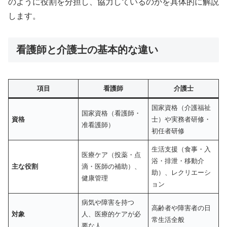
のように役割を分担し、協力しているのかを具体的に解説
します。
看護師と介護士の基本的な違い
項目
看護師
介護士
国家資格（介護福祉
国家資格（看護師・
資格
士）や実務者研修・
准看護師）
初任者研修
生活支援（食事・入
医療ケア（投薬・点
浴・排泄・移動介
主な役割
滴・医師の補助）、
助）、レクリエーシ
健康管理
ョン
病気や障害を持つ
高齢者や障害者の日
対象
人、医療的ケアが必
常生活全般
要な人