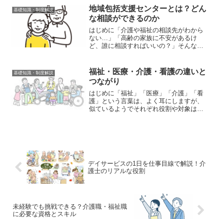
すく解説します。この記事では、介護職
地域包括支援センターとは？どん
基礎知識・制度解説
歴20年以上の介護士が...
な相談ができるのか
はじめに「介護や福祉の相談先がわから
ない…」「高齢の家族に不安があるけ
ど、誰に相談すればいいの？」そんなと
きに頼りになるのが 地域包括支援センタ
ー です。本記事は、介護職歴20年以上の
現役介護士が、現場経験をもとに地域包
福祉・医療・介護・看護の違いと
基礎知識・制度解説
括支援センターの役割...
つながり
はじめに「福祉」「医療」「介護」「看
護」という言葉は、よく耳にしますが、
似ているようでそれぞれ役割や対象は異
なります。一方で、実際の現場では密接
につながり合っており、切り離せない関
係でもあります。この記事では、それぞ
れの違いを整理しつつ、ど...
デイサービスの1日を仕事目線で解説！介
護士のリアルな役割
未経験でも挑戦できる？介護職・福祉職
に必要な資格とスキル