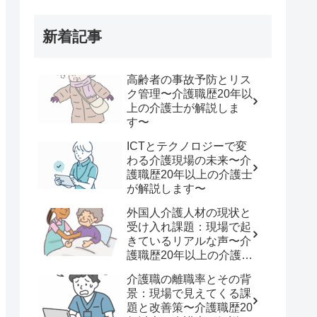
新着記事
高齢者の事故予防とリス
ク管理〜介護職歴20年以
上の介護士が解説しま
す〜
ICTとテクノロジーで変
わる介護現場の未来〜介
護職歴20年以上の介護士
が解説します〜
外国人介護人材の現状と
受け入れ課題：現場で起
きているリアルな声〜介
護職歴20年以上の介護士
が解説します〜
介護職の離職率とその背
景：現場で見えてくる課
題と改善策〜介護職歴20