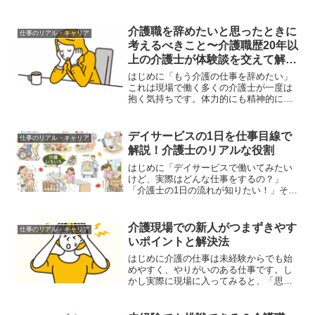
職歴20年以上の現役介護士が、試験の概
要と合格に向けた学習のコツを現場経験
も交えて解説します。「未経験から始め
介護職を辞めたいと思ったときに
仕事のリアル・キャリア
て資格を取りたい」方も...
考えるべきこと〜介護職歴20年以
上の介護士が体験談を交えて解
説〜
はじめに「もう介護の仕事を辞めたい」
これは現場で働く多くの介護士が一度は
抱く気持ちです。体力的にも精神的にも
大変で、人間関係や給料の悩みも尽きま
せん。しかし、辞めるかどうかを決める
前に「何が原因で辞めたいのか」「改善
デイサービスの1日を仕事目線で
仕事のリアル・キャリア
できることはあるのか」を...
解説！介護士のリアルな役割
はじめに「デイサービスで働いてみたい
けど、実際はどんな仕事をするの？」
「介護士の1日の流れが知りたい！」そん
な疑問を持つ求職者や学生さんに向け
て、この記事では デイサービスでの1日
の仕事の流れ を詳しく解説します。現場
介護現場での新人がつまずきやす
仕事のリアル・キャリア
でのリアルな役割ややり...
いポイントと解決法
はじめに介護の仕事は未経験からでも始
めやすく、やりがいのある仕事です。し
かし実際に現場に入ってみると、「思っ
ていた以上に大変」「どう対応したらい
いのかわからない」と悩む新人職員が少
なくありません。この記事は、介護職歴