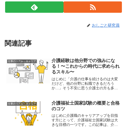
おしごと研究員
関連記事
介護経験は他分野での強みにな
仕事のリアル・キャリア
る！〜これからの時代に求められ
るスキル〜
はじめに「介護の仕事を続けるのは大変
だけど、他の分野に転職できるだろう
か…」そう不安に思う介護士の方も多い
でしょう。実は介護職で培った経験は、
高齢社会の日本において他業界からも強
く求められるスキルです。この記事で
介護福祉士国家試験の概要と合格
仕事のリアル・キャリア
は、介護経験をどのように他分...
のコツ
はじめに介護職のキャリアアップを目指
す方にとって、介護福祉士国家試験は大
きな目標の一つです。この記事は、介護