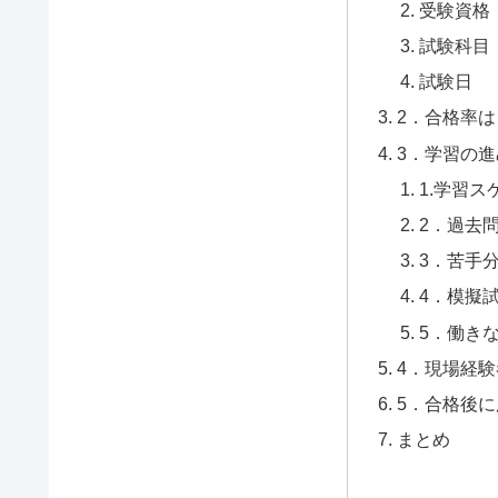
受験資格
試験科目
試験日
2．合格率
3．学習の
1.学習
2．過去
3．苦手
4．模擬
5．働き
4．現場経
5．合格後
まとめ