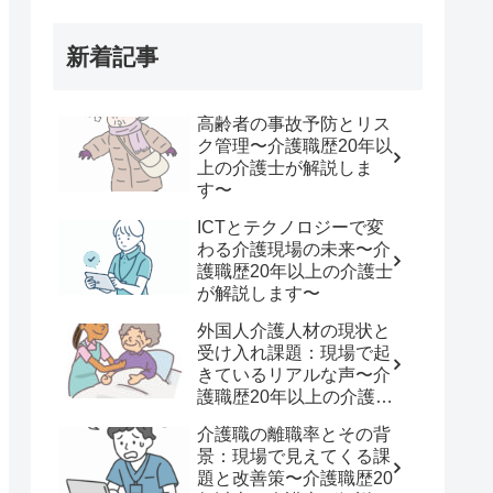
新着記事
高齢者の事故予防とリス
ク管理〜介護職歴20年以
上の介護士が解説しま
す〜
ICTとテクノロジーで変
わる介護現場の未来〜介
護職歴20年以上の介護士
が解説します〜
外国人介護人材の現状と
受け入れ課題：現場で起
きているリアルな声〜介
護職歴20年以上の介護士
が解説します〜
介護職の離職率とその背
景：現場で見えてくる課
題と改善策〜介護職歴20