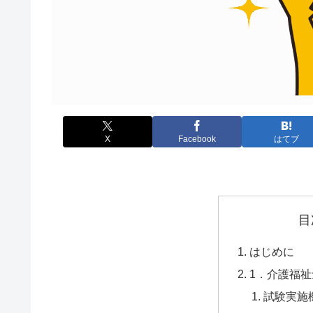
X
Facebook
はてブ
目
はじめに
1．介護福
試験実施